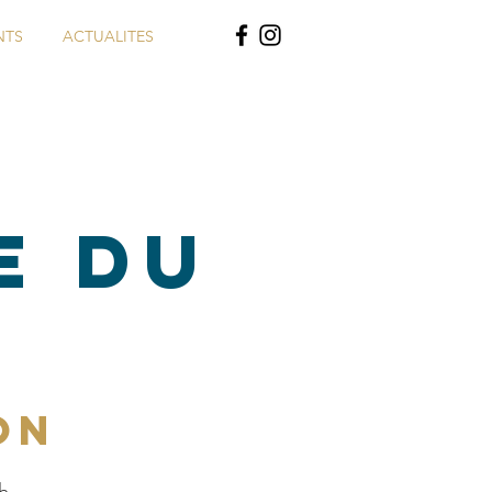
NTS
ACTUALITES
e du
on
h