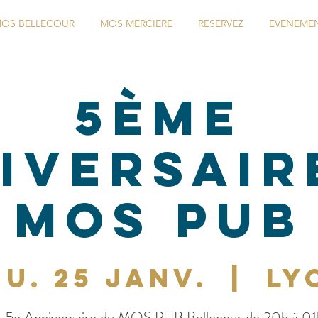
OS BELLECOUR
MOS MERCIERE
RESERVEZ
EVENEME
5ème
iversair
MOS PUB
eu. 25 janv.
  |  
Ly
- 5e Anniversaire du MOS PUB Bellecour de 20h à 01