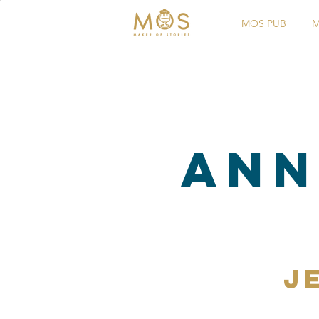
MOS PUB
M
Ann
j