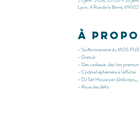
25 janv. 2024, 20:00 – 26 jan
Lyon, 4 Rue de la Barre, 69002
À propo
- 5e Anniversaire du MOS PUB 
- Gratuit
- Des cadeaux, des lots premium
- Cocktail éphémère à l'affiche
- DJ Set House par @skcopa__
- Roue des défis