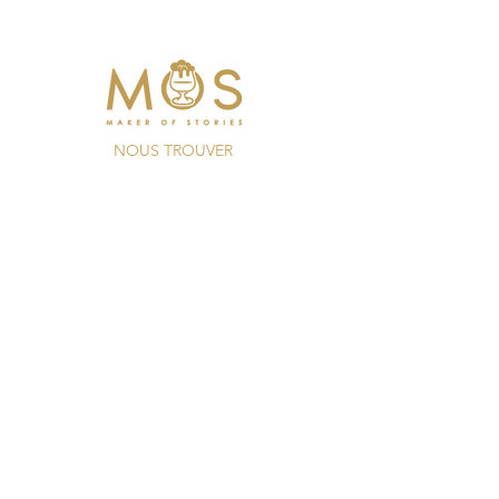
NOUS TROUVER
4 rue de la Barre
69002
LYON
04 69 67 24 71
35 rue Mercière
69002
LYON
04 72 41 96 84
RECRUTEMENT
Accueil
Le lieu
La carte
Evènements