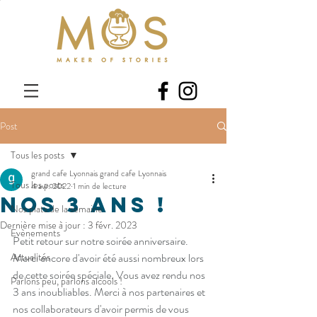
Post
Tous les posts
grand cafe Lyonnais grand cafe Lyonnais
Tous les posts
4 avr. 2022
1 min de lecture
Nos 3 ans !
Nos plats de la semaine
Dernière mise à jour :
3 févr. 2023
Evènements
Petit retour sur notre soirée anniversaire.
Actualités
Merci encore d'avoir été aussi nombreux lors 
de cette soirée spéciale. Vous avez rendu nos 
Parlons peu, parlons alcools !
3 ans inoubliables. Merci à nos partenaires et 
nos collaborateurs d'avoir permis de vous 