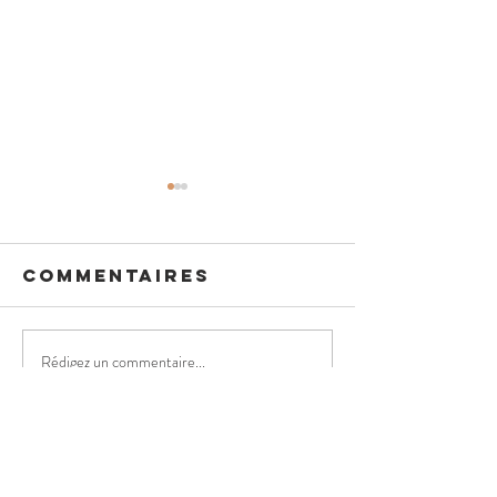
Commentaires
Rédigez un commentaire...
BIEN
DIFFUSIO
ENSEMBLE !
MATCHS