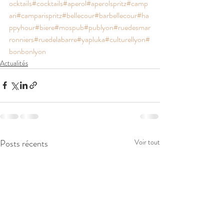
ocktails
#cocktails
#aperol
#aperolspritz
#camp
ari
#camparispritz
#bellecour
#barbellecour
#ha
ppyhour
#biere
#mospub
#publyon
#ruedesmar
ronniers
#ruedelabarre
#yapluka
#culturellyon
#
bonbonlyon
Actualités
Posts récents
Voir tout