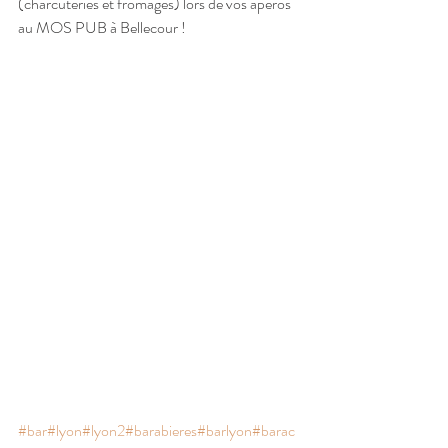
(charcuteries et fromages) lors de vos apéros 
au MOS PUB à Bellecour !
#bar
#lyon
#lyon2
#barabieres
#barlyon
#barac