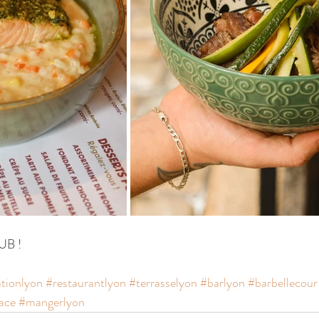
UB !
ationlyon
#restaurantlyon
#terrasselyon
#barlyon
#barbellecour
ace
#mangerlyon