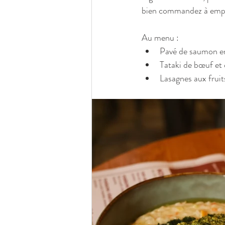
bien commandez à empor
Au menu :
Pavé de saumon en 
Tataki de bœuf et
Lasagnes aux frui