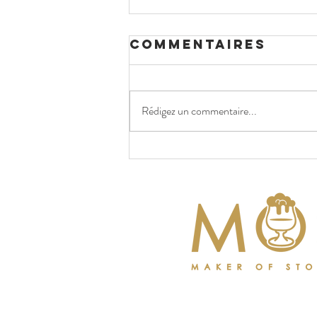
Commentaires
Rédigez un commentaire...
Fête de la
Musique 2025 :
DJ Set Live &
Vinyles avec le
Collectif
TECH-XTUR au
Mos Bellecour