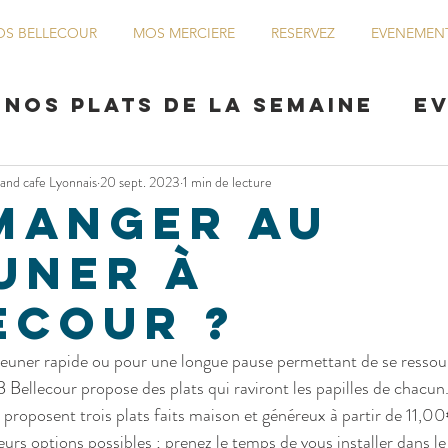
S BELLECOUR
MOS MERCIERE
RESERVEZ
EVENEMEN
Nos plats de la semaine
E
rand cafe Lyonnais
20 sept. 2023
1 min de lecture
Parlons peu, parlons alcools
manger au
uner à
ecour ?
euner rapide ou pour une longue pause permettant de se ressour
Bellecour propose des plats qui raviront les papilles de chacun
 proposent trois plats faits maison et généreux à partir de 11,00
eurs options possibles ; prenez le temps de vous installer dans le