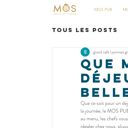
MOS PUB
MO
Tous les posts
grand cafe Lyonnais g
Actualités
Que 
déje
bell
Que ce soit pour un déj
la journée, le MOS PUB 
au menu, les chefs vous
régaler chez nous, plusi