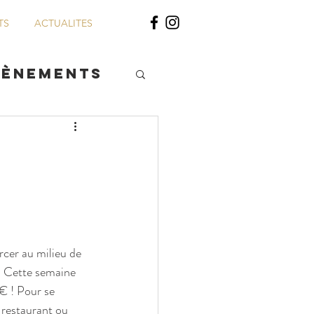
TS
ACTUALITES
vènements
 !
cer au milieu de 
. Cette semaine 
€ ! Pour se 
 restaurant ou 