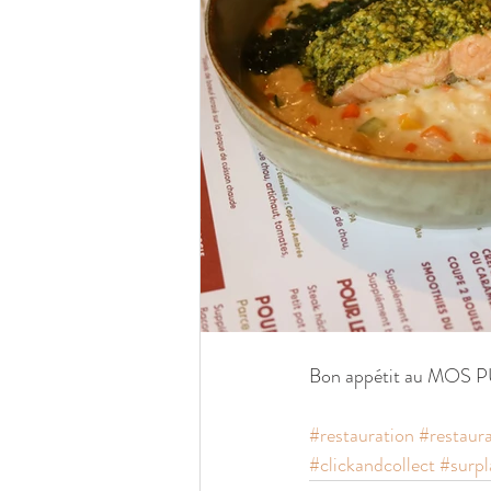
Bon appétit au MOS P
#restauration
#restaur
#clickandcollect
#surpl